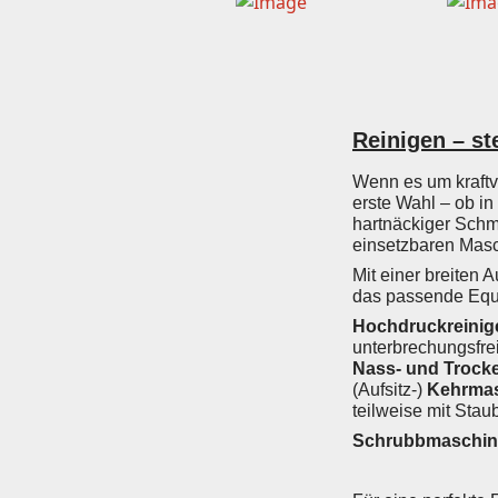
Reinigen – st
Wenn es um kraftv
erste Wahl – ob in
hartnäckiger Schm
einsetzbaren Masc
Mit einer breiten 
das passende Equ
Hochdruckreinig
unterbrechungsfrei
Nass- und Trock
(Aufsitz-)
Kehrma
teilweise mit Sta
Schrubbmaschi