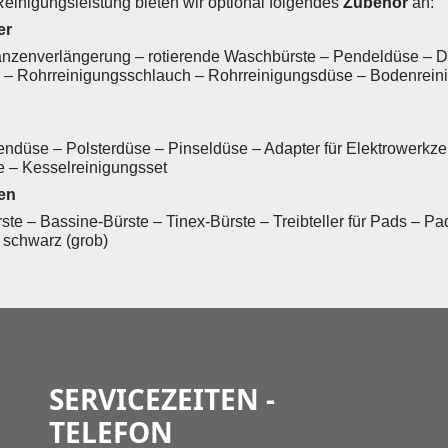
Reinigungsleistung bieten wir optional folgendes
Zubehör
an:
er
anzenverlängerung – rotierende Waschbürste – Pendeldüse – 
 – Rohrreinigungsschlauch – Rohrreinigungsdüse – Bodenreini
düse – Polsterdüse – Pinseldüse – Adapter für Elektrowerkzeu
 – Kesselreinigungsset
en
te – Bassine-Bürste – Tinex-Bürste – Treibteller für Pads – Pad
d schwarz (grob)
SERVICEZEITEN -
TELEFON