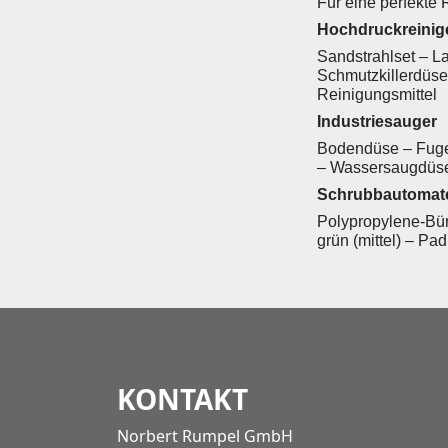
Für eine perfekte 
Hochdruckreinig
Sandstrahlset – L
Schmutzkillerdüse
Reinigungsmittel
Industriesauger
Bodendüse – Fugen
– Wassersaugdüse
Schrubbautomat
Polypropylene-Bürs
grün (mittel) – Pa
KONTAKT
Norbert Rumpel GmbH