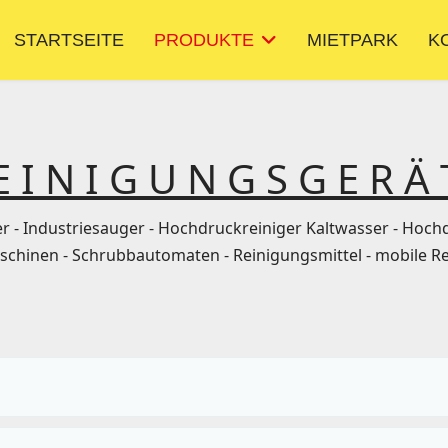
STARTSEITE
PRODUKTE
MIETPARK
K
E I N I G U N G S G E R Ä 
r - Industriesauger - Hochdruckreiniger Kaltwasser - Hoch
inen - Schrubbautomaten - Reinigungsmittel - mobile Re