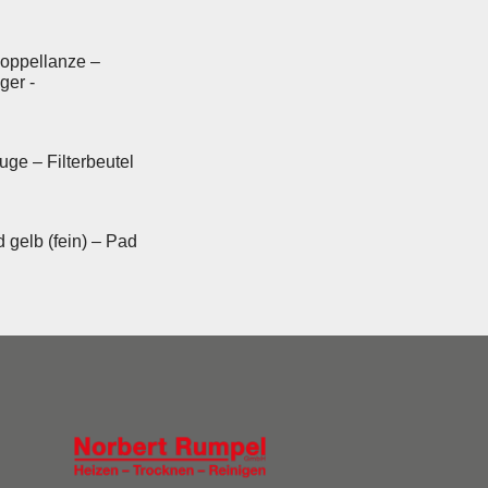
Doppellanze –
ger -
ge – Filterbeutel
 gelb (fein) – Pad